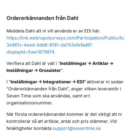
Ordererkännanden från Dahl
Meddela Dahl att ni vill använda er av EDI här:
https://link.webropolsurveys.com/Participation/Public/4c
3e961c-4eed-4dd8-8181-da743efefad8?
displayId=Swe1879974
Verifiera att Dahl är valt i
"
Inställningar -> Artiklar ->
Inställningar -> Grossister
".
I "
Inställningar -> Integrationer -> EDI"
aktiverar ni sedan
"Ordererkännanden från Dahl", anger vilken leverantör i
Seven Time som ska användas, samt ert
organisationsnummer.
När första ordererkännandet kommer är det viktigt att ni
kontrollerar så att artiklar, antal och pris stämmer. Vid
felaktigheter kontakta
support@seventime.se