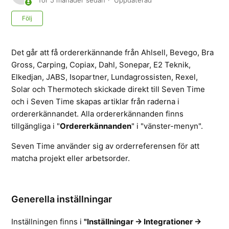
för 5 månader sedan
Uppdaterad
Ännu inte följt av någon
Följ
Det går att få ordererkännande från Ahlsell, Bevego, Bra
Gross, Carping, Copiax, Dahl, Sonepar, E2 Teknik,
Elkedjan, JABS, Isopartner, Lundagrossisten, Rexel,
Solar och Thermotech skickade direkt till Seven Time
och i Seven Time skapas artiklar från raderna i
ordererkännandet. Alla ordererkännanden finns
tillgängliga i "
Ordererkännanden
" i "vänster-menyn".
Seven Time använder sig av orderreferensen för att
matcha projekt eller arbetsorder.
Generella inställningar
Inställningen finns i
"Inställningar -> Integrationer ->