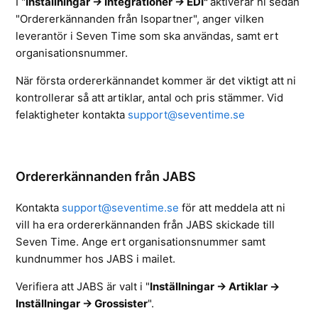
I "
Inställningar -> Integrationer -> EDI"
aktiverar ni sedan
"Ordererkännanden från Isopartner", anger vilken
leverantör i Seven Time som ska användas, samt ert
organisationsnummer.
När första ordererkännandet kommer är det viktigt att ni
kontrollerar så att artiklar, antal och pris stämmer. Vid
felaktigheter kontakta
support@seventime.se
Ordererkännanden från JABS
Kontakta
support@seventime.se
för att meddela att ni
vill ha era ordererkännanden från JABS skickade till
Seven Time. Ange ert organisationsnummer samt
kundnummer hos JABS i mailet.
Verifiera att JABS är valt i
"
Inställningar -> Artiklar ->
Inställningar -> Grossister
".