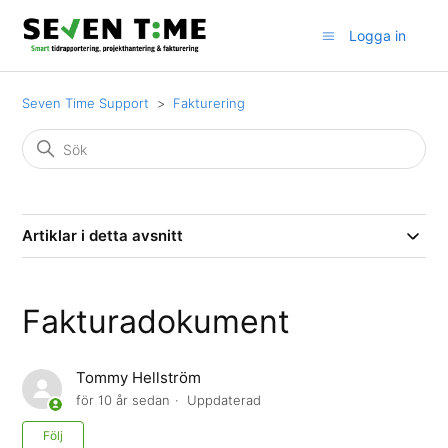
Logga in
Seven Time Support
Fakturering
Artiklar i detta avsnitt
Fakturadokument
Tommy Hellström
för 10 år sedan
Uppdaterad
Ännu inte följt av någon
Följ